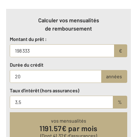
Calculer vos mensualités
de remboursement
Montant du prêt :
€
Durée du crédit
années
Taux d'intérêt (hors assurances)
%
vos mensualités
1191.57
€ par mois
(Dont
41.32
€ d’assurances)