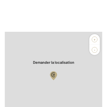
Afficher sur la carte :
+
Agence
Biens vendus
-
Demander la localisation
Vue globale
2
Surface totale : 47,2 m
2
Surface habitable : 47,2 m
Type d'appartement : T2
er