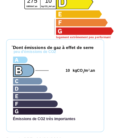
275
10
2
2
kWh/m
.an
kg CO
/m
.an
2
logement extrêmement peu performant
Dont émissions de gaz à effet de serre
*
peu d'émissions de CO2
10
kgCO
/m
.an
2
2
Émissions de CO2 très importantes